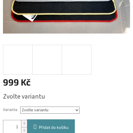
999 Kč
Měrná
Zvolte variantu
cena:
Varianta
Přidat do košíku