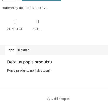
koberecky-do-kufru-skoda-120
ZEPTAT SE
SDÍLET
Popis
Diskuze
Detailní popis produktu
Popis produktu není dostupný
Z
á
Vytvořil Shoptet
p
a