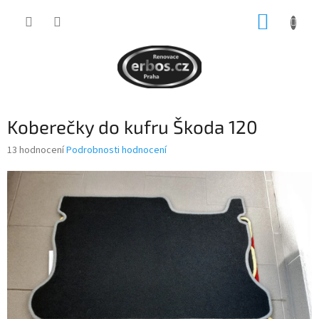
Přejít
NÁKUP
na
obsah
KOŠÍK
Koberečky do kufru Škoda 120
Průměrné
13 hodnocení
Podrobnosti hodnocení
hodnocení
produktu
je
3,8
z
5
hvězdiček.