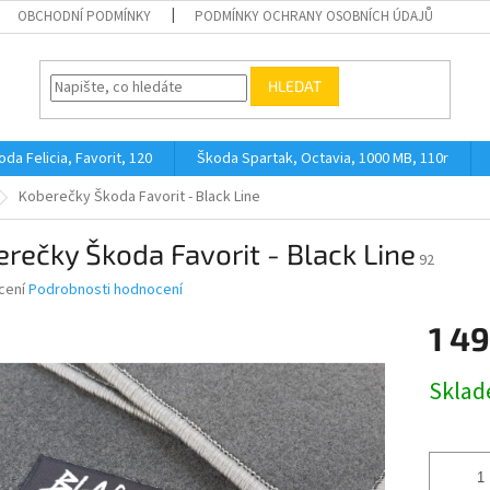
OBCHODNÍ PODMÍNKY
PODMÍNKY OCHRANY OSOBNÍCH ÚDAJŮ
HLEDAT
oda Felicia, Favorit, 120
Škoda Spartak, Octavia, 1000 MB, 110r
Koberečky Škoda Favorit - Black Line
rečky Škoda Favorit - Black Line
92
né
cení
Podrobnosti hodnocení
ní
1 49
u
Měrná
Skla
cena:
ek.