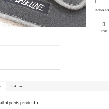
Koberečky
TISK
s
Diskuze
ailní popis produktu