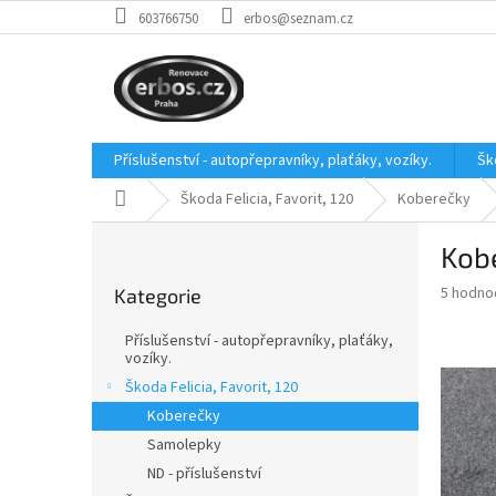
Přejít
603766750
erbos@seznam.cz
na
obsah
Příslušenství - autopřepravníky, plaťáky, vozíky.
Šk
Domů
Škoda Felicia, Favorit, 120
Koberečky
P
Kobe
o
Přeskočit
s
Průměr
5 hodno
Kategorie
kategorie
t
hodnoce
r
produkt
Příslušenství - autopřepravníky, plaťáky,
a
je
vozíky.
3,2
n
Škoda Felicia, Favorit, 120
z
n
Koberečky
5
í
hvězdič
Samolepky
p
ND - příslušenství
a