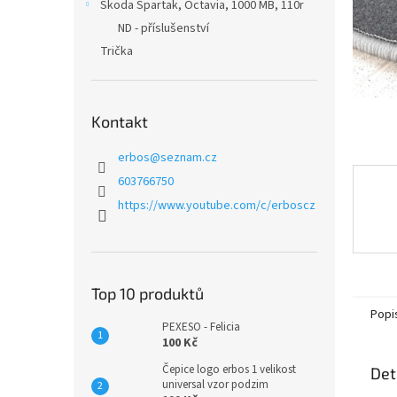
n
Škoda Spartak, Octavia, 1000 MB, 110r
e
ND - příslušenství
l
Trička
Kontakt
erbos
@
seznam.cz
603766750
https://www.youtube.com/c/erboscz
Top 10 produktů
Popi
PEXESO - Felicia
100 Kč
Čepice logo erbos 1 velikost
Det
universal vzor podzim