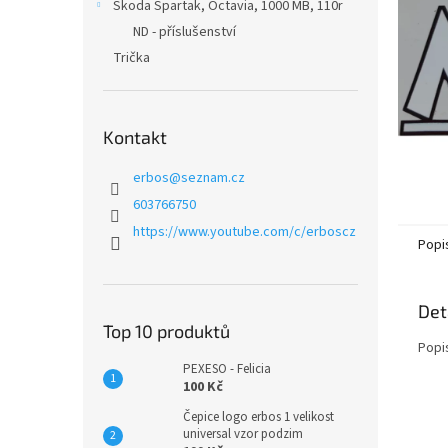
n
Škoda Spartak, Octavia, 1000 MB, 110r
e
ND - příslušenství
l
Trička
Kontakt
erbos
@
seznam.cz
603766750
https://www.youtube.com/c/erboscz
Popi
Det
Top 10 produktů
Popi
PEXESO - Felicia
100 Kč
Čepice logo erbos 1 velikost
universal vzor podzim