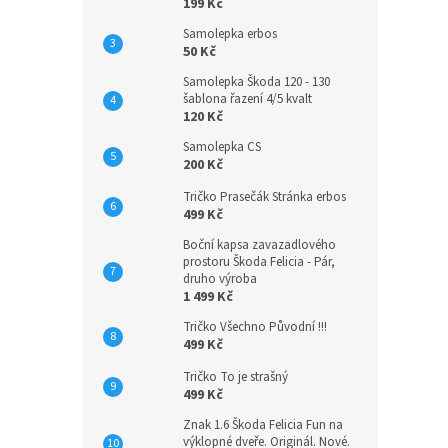
199 Kč
Samolepka erbos
50 Kč
Samolepka Škoda 120 - 130
šablona řazení 4/5 kvalt
120 Kč
Samolepka CS
200 Kč
Tričko Prasečák Stránka erbos
499 Kč
Boční kapsa zavazadlového
prostoru Škoda Felicia - Pár,
druho výroba
1 499 Kč
Tričko Všechno Původní !!!
499 Kč
Tričko To je strašný
499 Kč
Znak 1.6 Škoda Felicia Fun na
výklopné dveře. Originál. Nové.