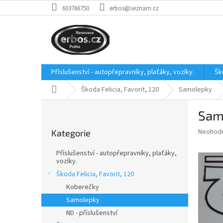
Přejít
603766750
erbos@seznam.cz
na
obsah
Příslušenství - autopřepravníky, plaťáky, vozíky.
Šk
Domů
Škoda Felicia, Favorit, 120
Samolepky
P
Samo
o
Přeskočit
s
Průměr
Neohod
Kategorie
kategorie
t
hodnoce
r
produkt
Příslušenství - autopřepravníky, plaťáky,
a
je
vozíky.
0,0
n
Škoda Felicia, Favorit, 120
z
n
Koberečky
5
í
hvězdič
Samolepky
p
ND - příslušenství
a