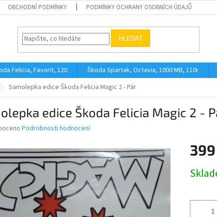
OBCHODNÍ PODMÍNKY
PODMÍNKY OCHRANY OSOBNÍCH ÚDAJŮ
HLEDAT
oda Felicia, Favorit, 120
Škoda Spartak, Octavia, 1000 MB, 110r
Samolepka edice Škoda Felicia Magic 2 - Pár
lepka edice Škoda Felicia Magic 2 - P
né
noceno
Podrobnosti hodnocení
ní
399
u
Měrná
Skla
cena:
ek.